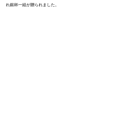
れ銀杯一組が贈られました。
創設者・初代理事長 三木瀧蔵
​公益財団法人 三木瀧蔵奨学財団