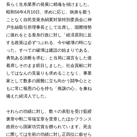
長らく生糸業界の発展に精魂を傾けました。
昭和56年4月10日、求めに応じ、病身を厭う
ことなく自民党蚕糸絹業対策特別委員会に神
戸生絲取引所理事長として出席し、国際情勢
に後れをとる蚕糸行政に対し「経済原則に反
する政策は必ずつぶれる、今や破壊の時にな
った。すべての破壊は建設の始まりである。
勇気ある決断を求む」と当局に箴言をした後
着席しそのまま瞑目しました。社会貢献に対
してはなんの見返りも求めることなく、事業
家として数多の困難に立ち向かう闘争心とと
もに常に報恩の心を持ち「推譲の心」を兼ね
備えた経済人でした。
それらの功績に対し、数々の表彰を受け藍綬
褒章や勲二等瑞宝章を受章したほかフランス
政府から国家功労賞を贈られています。死去
に際しては生前の功績に対し正四位に叙せら