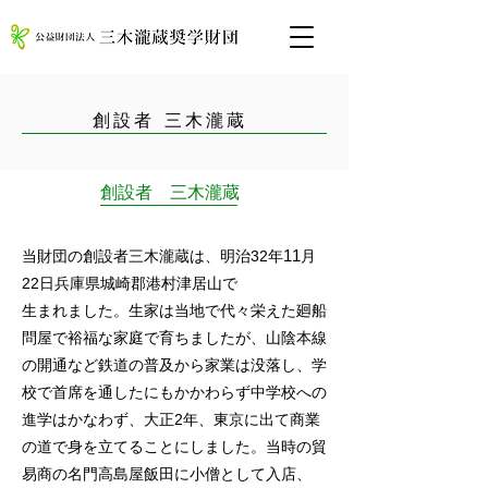
​創設者 三木瀧蔵
創設者 三木瀧蔵
11
当財団の創設者三木瀧蔵は、明治32年
月
22日兵庫県城崎郡港村津居山で
生まれました。生家は当地で代々栄えた廻船
問屋で裕福な家庭で育ちましたが、山陰本線
の開通など鉄道の普及から家業は没落し、学
校で首席を通したにもかかわらず中学校への
進学はかなわず、大正2年、東京に出て商業
の道で身を立てることにしました。当時の貿
易商の名門高島屋飯田に小僧として入店、