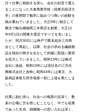
日々仕事に精励する傍ら、会社の好意で通え
ることになった大倉商業学校（現東京経済大
学）の夜間部で勉学に励みつつ商いの経験を
積み重ねていきました。大正9年に独立して
横浜で輸出織物商三木商店を創業、大正12
年9月1日の関東大震災ですべてを失いまし
たが、同月30日には神戸で匿名組合三共商
会として再起し、以降、社会の求める繊維製
品を独自の商才を生かして的確に取扱い業容
を拡大していきました。昭和13年には株式
会社に改組、昭和19年には現社名の三共生
興株式会社と改称し昭和43年には東京、大
阪両証券取引所市場第一部に上場を果たしま
した。
社業に励む傍ら、社会への報恩の志深く、数
多の公職に労を惜しむことなく、中でも祖業
であった生糸、絹織物への思い入れは深く、